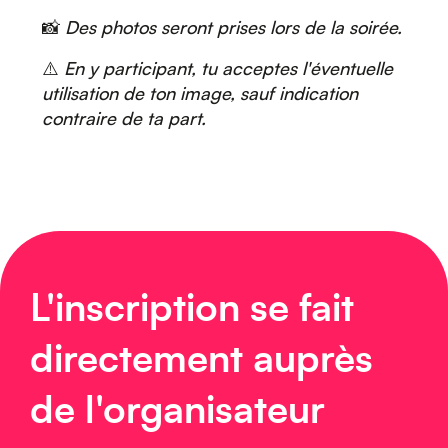
📸
Des photos seront prises lors de la soirée.
⚠️
En y participant, tu acceptes l'éventuelle
Europe
utilisation de ton image, sauf indication
contraire de ta part.
Caraïbes
L'inscription se fait
directement auprès
de l'organisateur
Asie