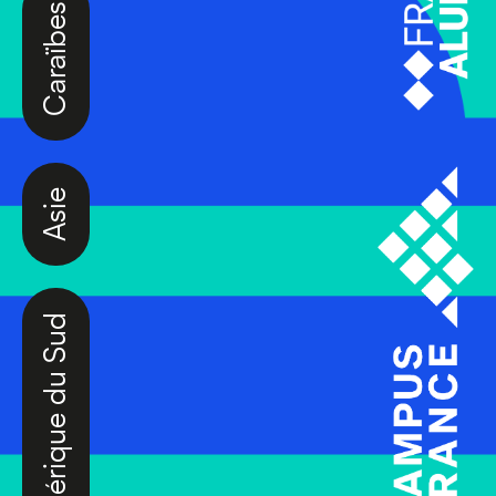
Caraïbes
Asie
Amérique du Sud