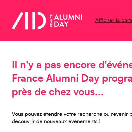
Afficher la cart
Il n'y a pas encore d'évé
France Alumni Day prog
près de chez vous...
Vous pouvez étendre votre recherche ou revenir b
découvrir de nouveaux événements !