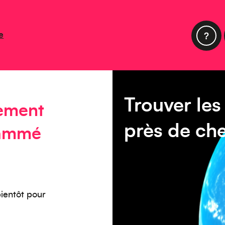
e
Trouver le
nement
près de ch
rammé
ientôt pour