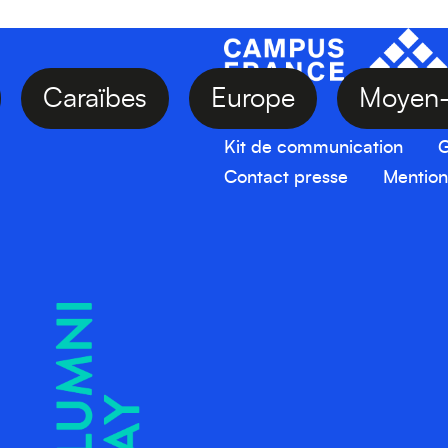
e
Caraïbes
Europe
Moye
Kit de communication
G
Contact presse
Mention