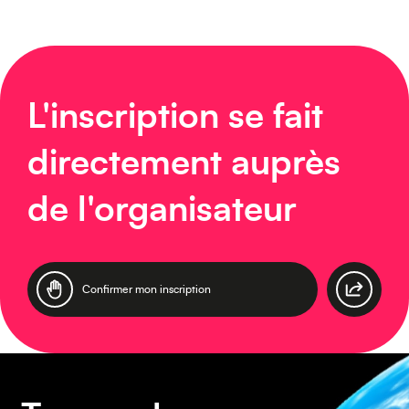
Caraïbes
L'inscription se fait
directement auprès
Asie
de l'organisateur
Amérique du Sud
Confirmer mon inscription