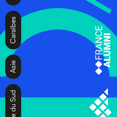
Caraïbes
Asie
Amérique du Sud