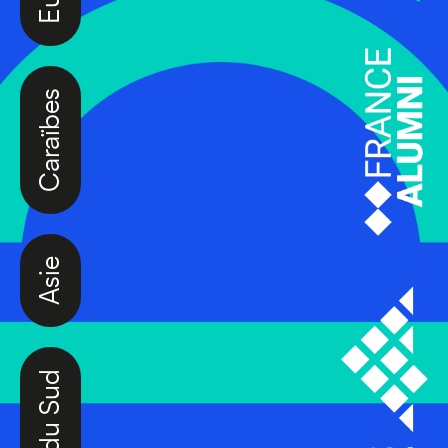
Caraïbes
Asie
Amérique du Sud