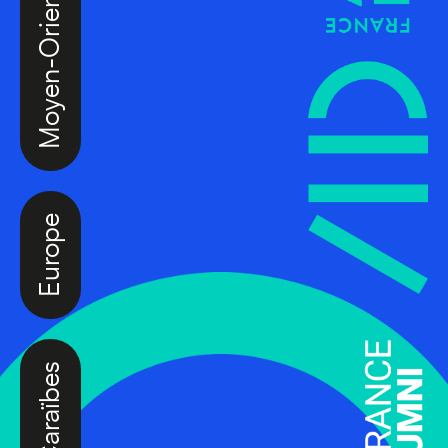
Moyen-Orient
Europe
Caraïbes