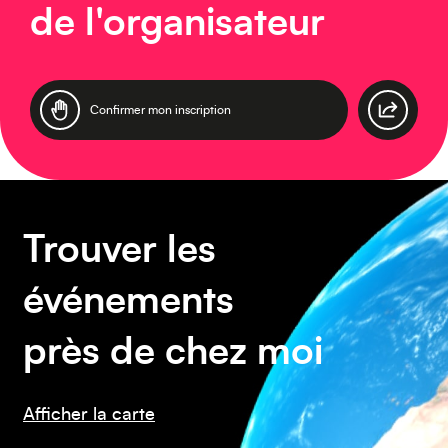
de l'organisateur
Asie
Confirmer mon inscription
Amérique du Sud
Trouver les
événements
près de chez moi
Afficher la carte