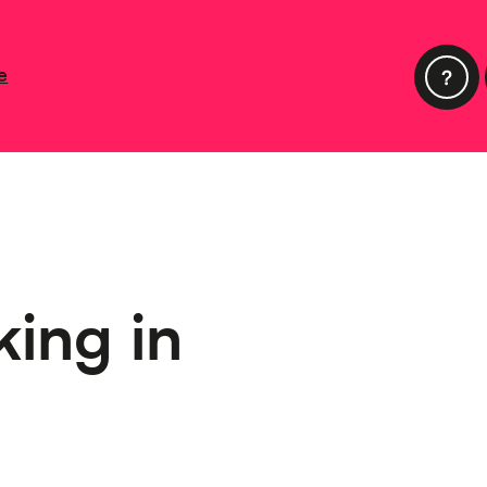
e
king in