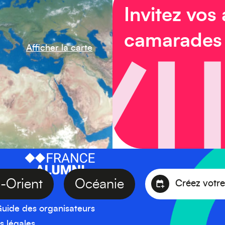
Invitez vos
camarades
Afficher la carte
en-Orient
Océanie
Créez v
uide des organisateurs
s légales