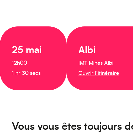
25 mai
Albi
12h00
IMT Mines Albi
1 hr 30 secs
Ouvrir l’itinéraire
Vous vous êtes toujours 