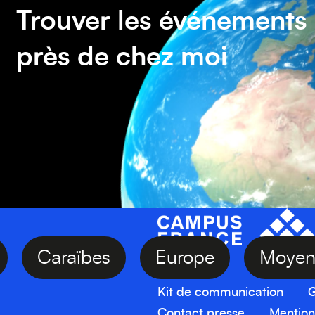
Trouver les événements
près de chez moi
ie
Caraïbes
Europe
Moy
Kit de communication
G
Contact presse
Mention