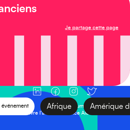
 anciens
Je partage cette page
Afrique
Amériqu
otre événement
#FranceAlumniDay
Suivre l'actualité France Alumni