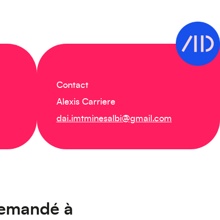
Contact
Alexis Carriere
dai.imtminesalbi@gmail.com
demandé à