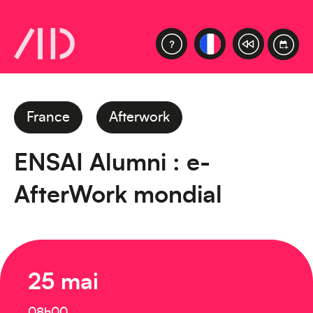
France
Afterwork
ENSAI Alumni : e-
AfterWork mondial
25 mai