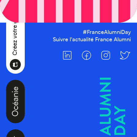
Créez votre événement
#FranceAlumniDay
Suivre l'actualité France Alumni
Océanie