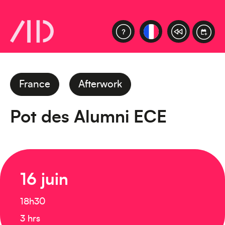
France
Afterwork
Pot des Alumni ECE
16 juin
18h30
3 hrs