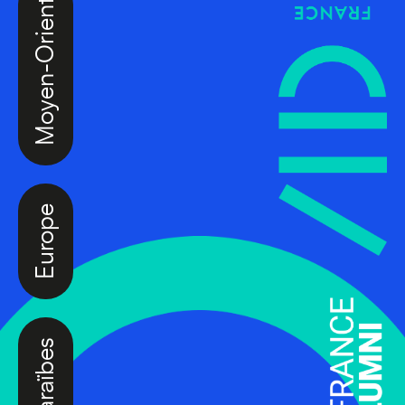
Moyen-Orient
Europe
Caraïbes