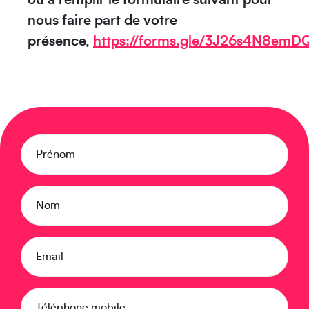
Moyen-Orient
nous faire part de votre
présence,
https://forms.gle/3J26s4N8emD
Prénom
Europe
Nom
Email
Caraïbes
Téléphone mobile