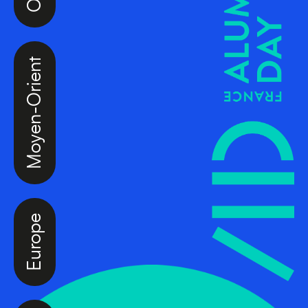
Moyen-Orient
Europe
Caraïbes