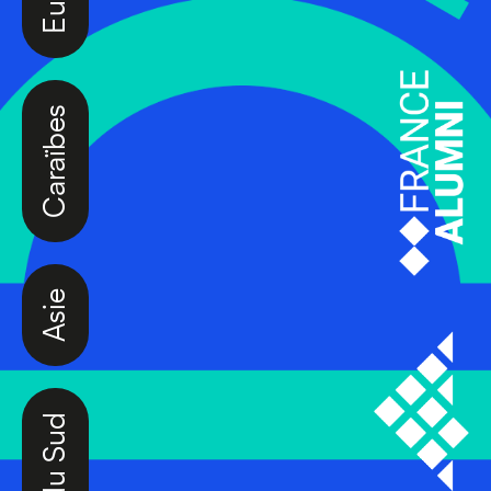
Caraïbes
Asie
Amérique du Sud