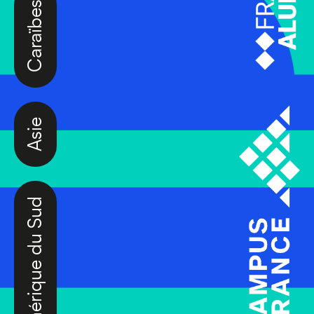
Caraïbes
Asie
Amérique du Sud