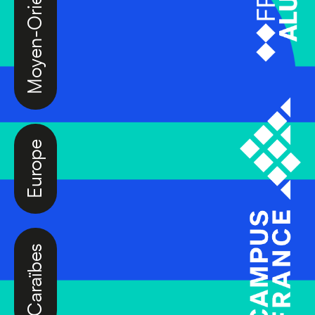
Moyen-Orient
Europe
Caraïbes