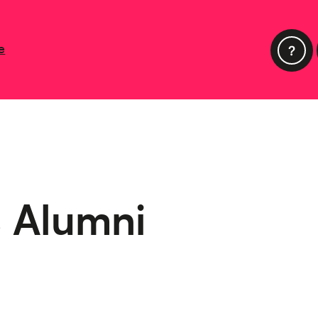
e
s Alumni