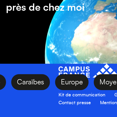
près de chez moi
Asie
Caraïbes
Europe
M
Kit de communication
G
Contact presse
Mention