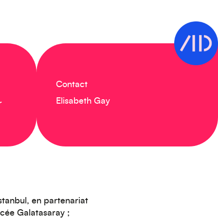
Contact
Elisabeth Gay
r
stanbul, en partenariat
ycée Galatasaray ;