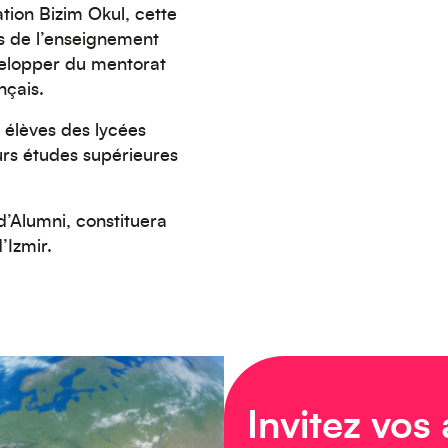
ation Bizim Okul, cette
s de l’enseignement
velopper du mentorat
nçais.
 élèves des lycées
urs études supérieures
’Alumni, constituera
’Izmir.
Invitez vos