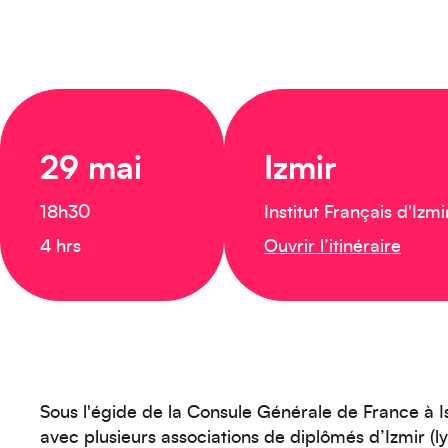
29 mai
Izmir
18h30
Institut Français d'Izmi
4 hrs
Ouvrir l’itinéraire
Sous l'égide de la Consule Générale de France à I
avec plusieurs associations de diplômés d’Izmir (l