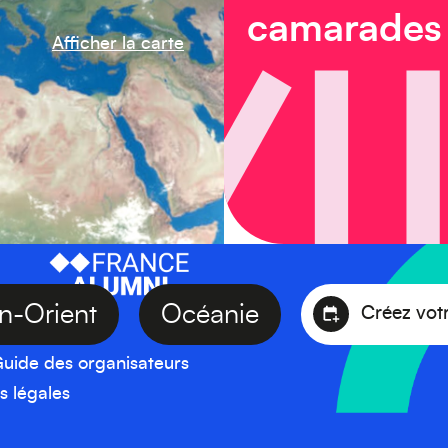
camarades
Afficher la carte
oyen-Orient
Océanie
Créez
uide des organisateurs
s légales