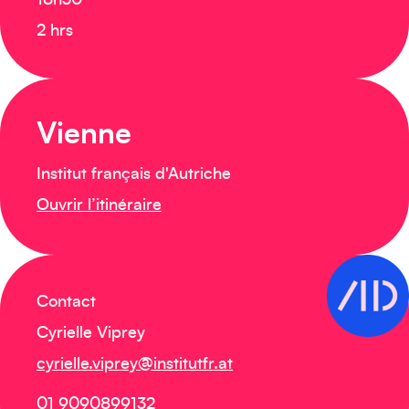
18h30
2 hrs
Vienne
Institut français d'Autriche
Ouvrir l’itinéraire
Contact
Cyrielle Viprey
cyrielle.viprey@institutfr.at
01 9090899132