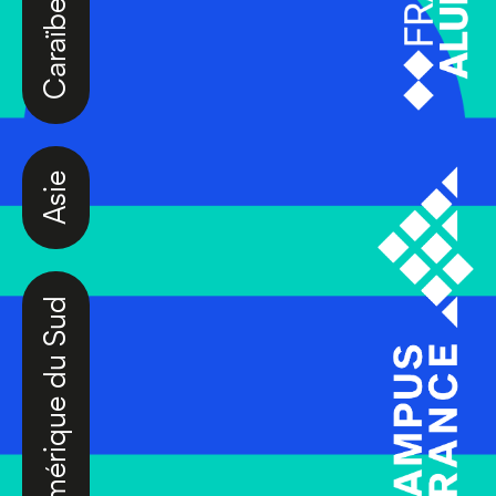
Caraïbes
Asie
Amérique du Sud