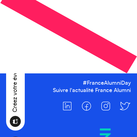
Afrique
Créez votre événement
#FranceAlumniDay
Suivre l'actualité France Alumni