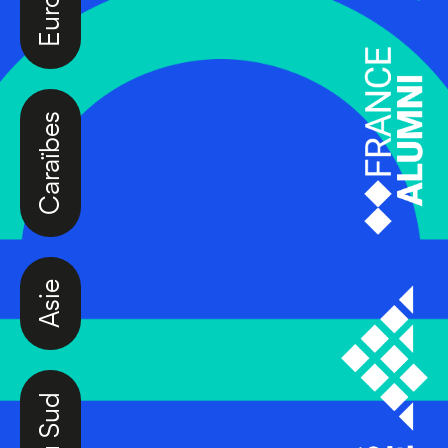
Caraïbes
Asie