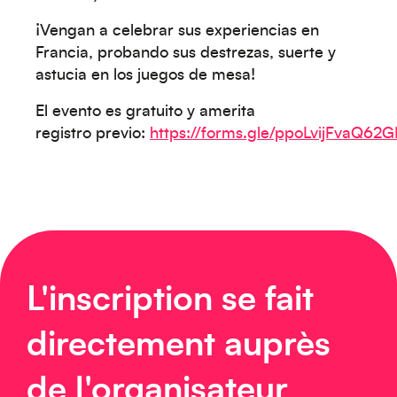
¡Vengan a celebrar sus experiencias en
Francia, probando sus destrezas, suerte y
astucia en los juegos de mesa!
Océanie
El evento es gratuito y amerita
registro previo:
https://forms.gle/ppoLvijFvaQ62
Moyen-Orient
L'inscription se fait
directement auprès
de l'organisateur