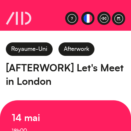
Royaume-Uni
Afterwork
[AFTERWORK] Let's Meet
in London
14 mai