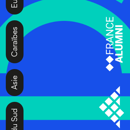
Caraïbes
Asie
Amérique du Sud