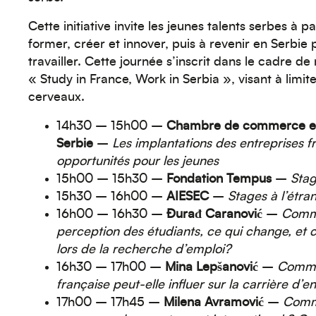
Cette initiative invite les jeunes talents serbes à p
former, créer et innover, puis à revenir en Serbie
travailler. Cette journée s’inscrit dans le cadre 
« Study in France, Work in Serbia », visant à limite
cerveaux.
14h30 – 15h00 –
Chambre de commerce et 
Serbie
–
Les implantations des entreprises f
opportunités pour les jeunes
15h00 – 15h30 –
Fondation Tempus
–
Sta
15h30 – 16h00 –
AIESEC
–
Stages à l’étra
16h00 – 16h30 –
Ðurađ Caranović
–
Comme
perception des étudiants, ce qui change, et 
lors de la recherche d’emploi?
16h30 – 17h00 –
Mina Lepšanović
–
Comme
française peut-elle influer sur la carrière d’
17h00 – 17h45 –
Milena
Avramović
–
Comme