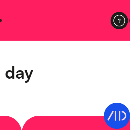
e
 day