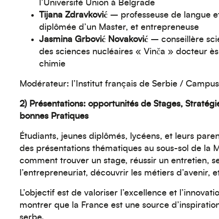
l’Université Union à Belgrade
Tijana Zdravković
– professeuse de langue et 
diplômée d’un Master, et entrepreneuse
Jasmina Grbović Novaković
– conseillère scie
des sciences nucléaires « Vinča » docteur ès
chimie
Modérateur: l’Institut français de Serbie / Campu
2)
Présentations: opportunités de Stages, Stratégi
bonnes Pratiques
Étudiants, jeunes diplômés, lycéens, et leurs paren
des présentations thématiques au sous-sol de la M
comment trouver un stage, réussir un entretien, s
l’entrepreneuriat, découvrir les métiers d’avenir, e
L’objectif est de valoriser l’excellence et l’innovati
montrer que la France est une source d’inspiratio
serbe.