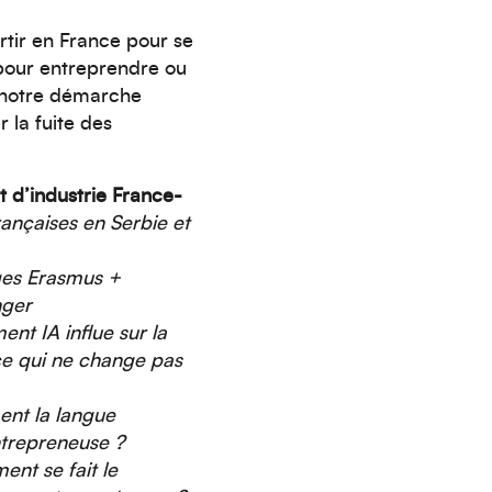
artir en France pour se
 pour entreprendre ou
de notre démarche
r la fuite des
d’industrie France-
rançaises en Serbie et
ges Erasmus +
nger
nt IA influe sur la
ce qui ne change pas
nt la langue
entrepreneuse ?
nt se fait le