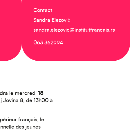
Contact
Sandra Elezović
sandra.elezovic@institutfrancais.rs
063 362994
ndra le mercredi
18
j Jovina 8, de 13h00 à
périeur français, le
onnelle des jeunes