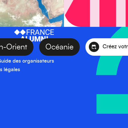
Moyen-Orient
Océanie
Cré
uide des organisateurs
s légales