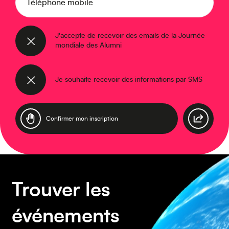
Caraïbes
Téléphone mobile
J'accepte de recevoir des emails de la Journée
mondiale des Alumni
Asie
Je souhaite recevoir des informations par SMS
Amérique du Sud
Trouver les
événements