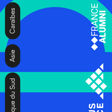
Caraïbes
Asie
Amérique du Sud