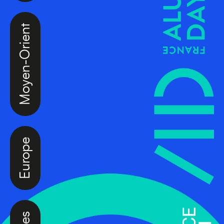
Moyen-Orient
Europe
Caraïbes