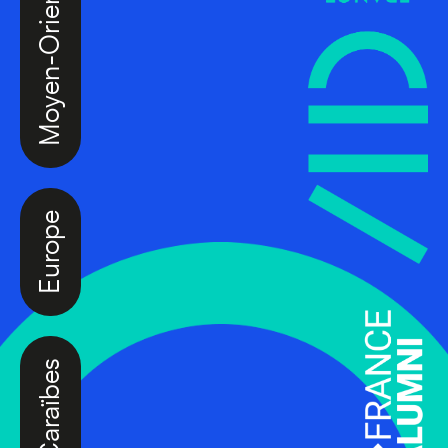
Moyen-Orient
Europe
Caraïbes