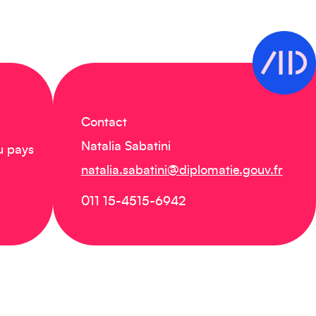
Contact
Natalia Sabatini
u pays
natalia.sabatini@diplomatie.gouv.fr
011 15-4515-6942