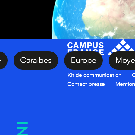
Asie
Caraïbes
Europe
M
Kit de communication
G
Contact presse
Mention