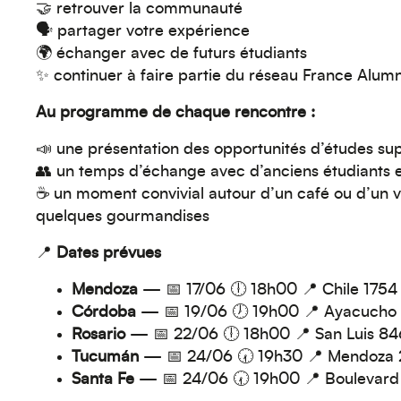
🤝 retrouver la communauté
🗣️ partager votre expérience
🌍 échanger avec de futurs étudiants
✨ continuer à faire partie du réseau France Alum
Au programme de chaque rencontre :
📣 une présentation des opportunités d’études su
👥 un temps d’échange avec d’anciens étudiants e
☕ un moment convivial autour d’un café ou d’un
quelques gourmandises
📍
Dates prévues
Mendoza
— 📅 17/06 🕕 18h00 📍 Chile 1754
Córdoba
— 📅 19/06 🕖 19h00 📍 Ayacucho
Rosario
— 📅 22/06 🕕 18h00 📍 San Luis 84
Tucumán
— 📅 24/06 🕢 19h30 📍 Mendoza 
Santa Fe
— 📅 24/06 🕢 19h00 📍 Boulevard 