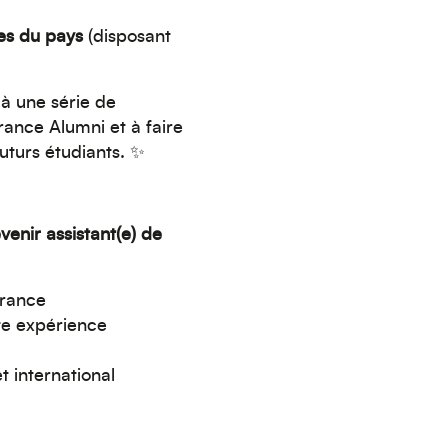
les du pays
(disposant
 à une série de
ance Alumni et à faire
uturs étudiants. ✨
enir assistant(e) de
France
te expérience
t international