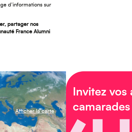
ge d’informations sur
r, partager nos
unauté France Alumni
Invitez vos
camarades
Afficher la carte