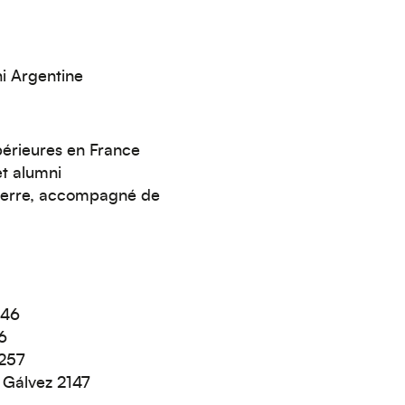
ni Argentine
périeures en France
t alumni
 verre, accompagné de
 46
6
257
Gálvez 2147