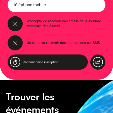
Caraïbes
Téléphone mobile
J'accepte de recevoir des emails de la Journée
mondiale des Alumni
Je souhaite recevoir des informations par SMS
Asie
Amérique du Sud
Trouver les
événements