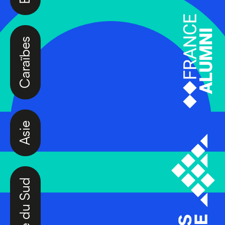
Caraïbes
Asie
Amérique du Sud