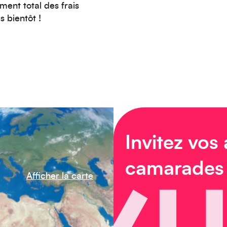
ent total des frais
s bientôt !
Invitez vos
camarades
Afficher la carte