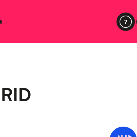
e
RID