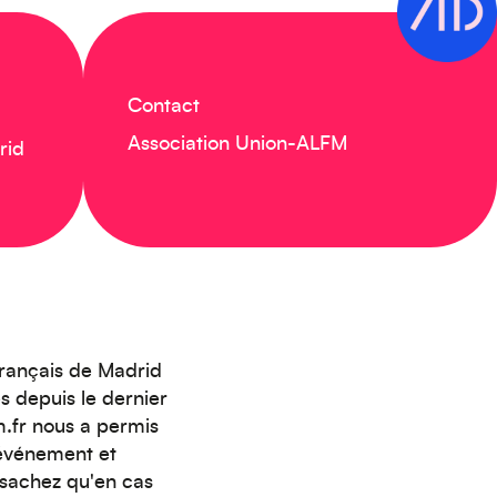
Contact
Association Union-ALFM
rid
français de Madrid
 depuis le dernier
.fr nous a permis
t événement et
 sachez qu'en cas