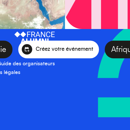
éanie
Af
Créez votre événement
uide des organisateurs
s légales