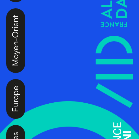
Moyen-Orient
Europe
Caraïbes