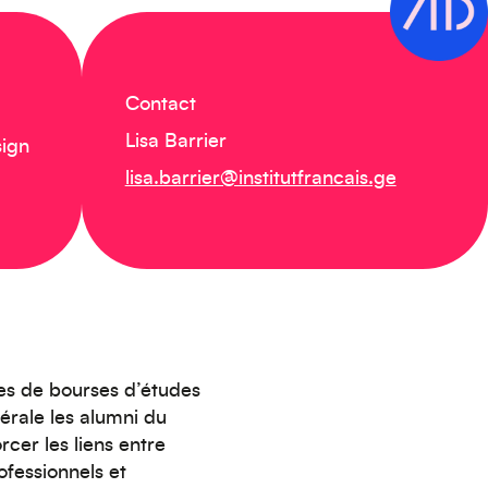
Contact
Lisa Barrier
sign
lisa.barrier@institutfrancais.ge
es de bourses d’études
rale les alumni du
rcer les liens entre
ofessionnels et