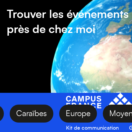
Trouver les événements
près de chez moi
sie
Caraïbes
Europe
Mo
Kit de communication
G