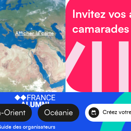
Invitez vos
camarades
Afficher la carte
yen-Orient
Océanie
Créez 
uide des organisateurs