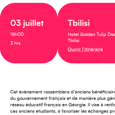
03 juillet
Tbilisi
18h00
Hotel Golden Tulip De
Tbilisi
3 hrs
Ouvrir l’itinéraire
Cet évènement rassemblera d’anciens bénéficiair
du gouvernement français et de manière plus géné
réseau éducatif français en Géorgie. Il vise à renfo
ces anciens étudiants, à favoriser les échanges pr