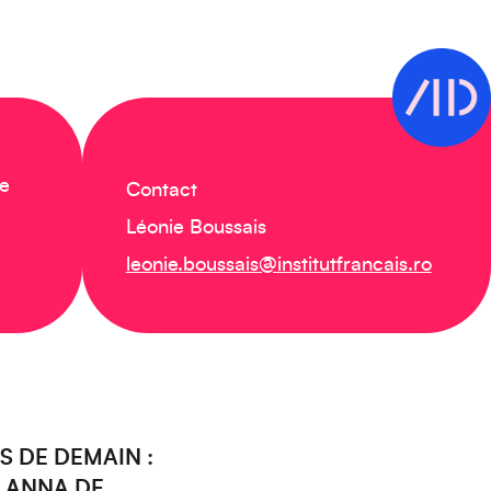
de
Contact
Léonie Boussais
leonie.boussais@institutfrancais.ro
S DE DEMAIN :
 ANNA DE