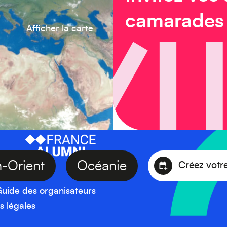
camarades
Afficher la carte
yen-Orient
Océanie
Créez 
uide des organisateurs
s légales