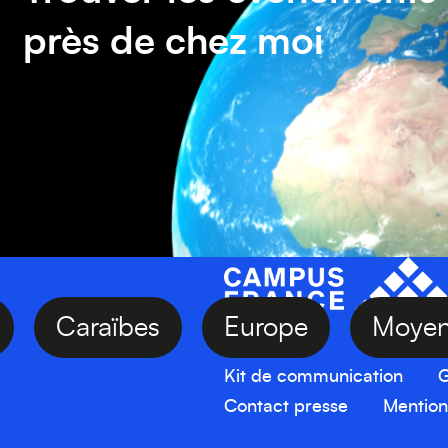
près de chez moi
sie
Caraïbes
Europe
Mo
Kit de communication
G
Contact presse
Mention