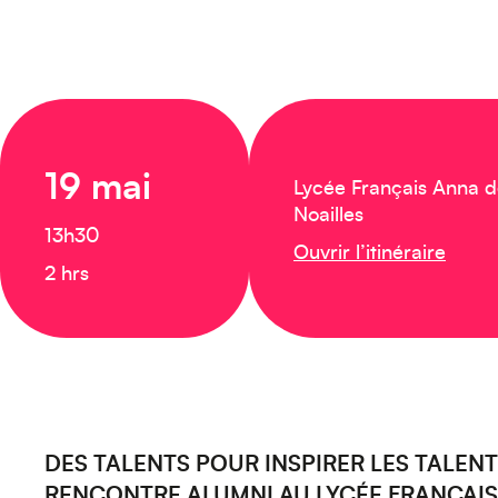
19 mai
Lycée Français Anna 
Noailles
13h30
Ouvrir l’itinéraire
2 hrs
DES TALENTS POUR INSPIRER LES TALENT
RENCONTRE ALUMNI AU LYCÉE FRANÇAIS