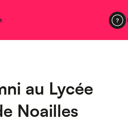
e
mni au Lycée
de Noailles