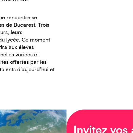
une rencontre se
es de Bucarest. Trois
urs, leurs
s du lycée. Ce moment
rira aux élèves
nelles variées et
és offertes par les
alents d’aujourd’hui et
Invitez vos