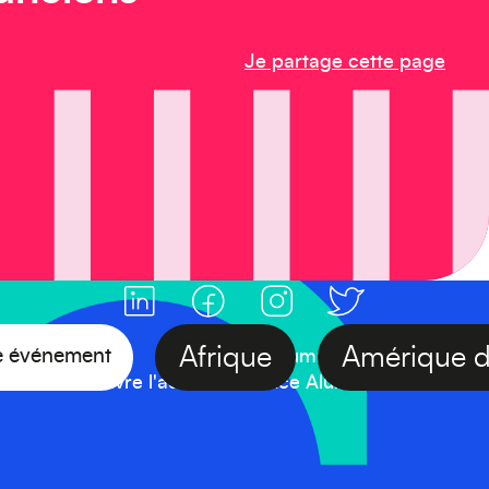
Je partage cette page
Afrique
Amériqu
votre événement
#FranceAlumniDay
Suivre l'actualité France Alumni