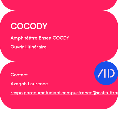
COCODY
Amphitéâtre Ensea COCDY
Ouvrir l’itinéraire
Contact
Azagoh Laurence
respo.parcoursetudiant.campusfrance@institutfran