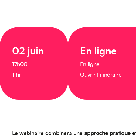
02 juin
En ligne
17h00
En ligne
1 hr
Ouvrir l’itinéraire
Le webinaire combinera une
approche pratique e