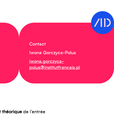
Contact
Iwona Gorczyca-Polus
iwona.gorczyca-
polus@institutfrancais.pl
t théorique
de l’entrée