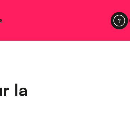
e
r la