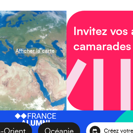
Invitez vos
camarades
Afficher la carte
en-Orient
Océanie
Créez 