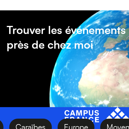
Trouver les événements
près de chez moi
ie
Caraïbes
Europe
Moy