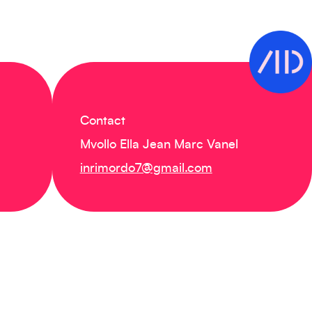
Contact
Mvollo Ella Jean Marc Vanel
inrimordo7@gmail.com