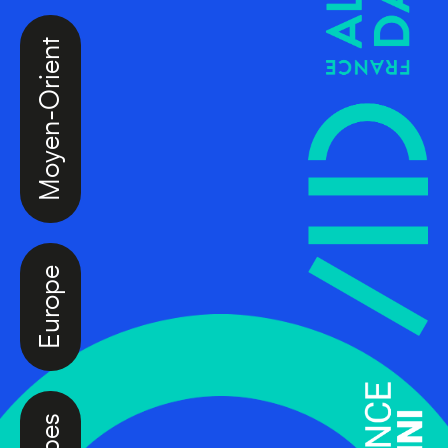
Moyen-Orient
Europe
Caraïbes