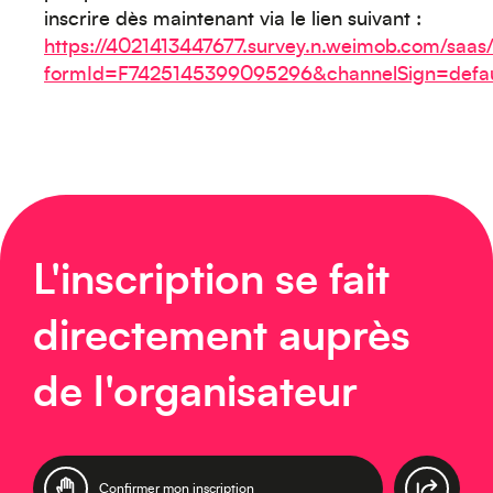
inscrire dès maintenant via le lien suivant :
Océanie
https://4021413447677.survey.n.weimob.com/saas
formId=F7425145399095296&channelSign=defau
Moyen-Orient
L'inscription se fait
directement auprès
de l'organisateur
Europe
Confirmer mon inscription