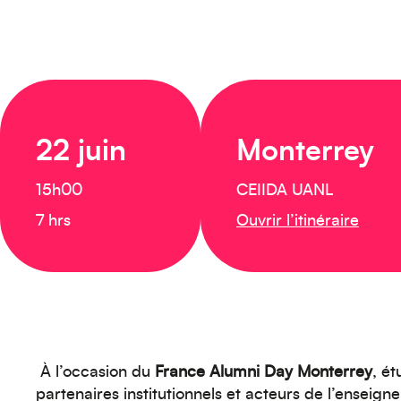
22 juin
Monterrey
15h00
CEIIDA UANL
7 hrs
Ouvrir l’itinéraire
À l’occasion du
France Alumni Day Monterrey
, ét
partenaires institutionnels et acteurs de l’enseig