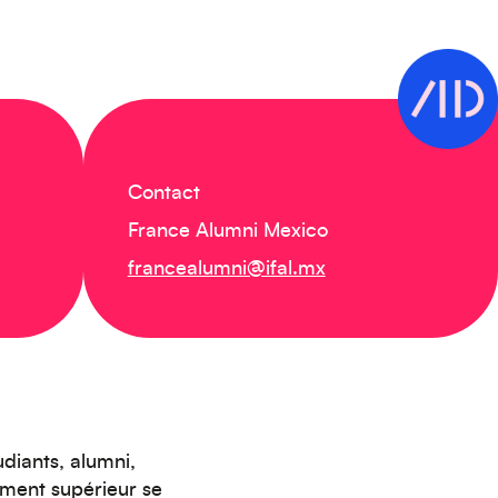
Contact
France Alumni Mexico
francealumni@ifal.mx
udiants, alumni,
nement supérieur se