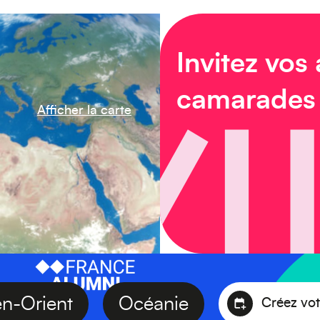
Invitez vos
camarades
Afficher la carte
Moyen-Orient
Océanie
Cré