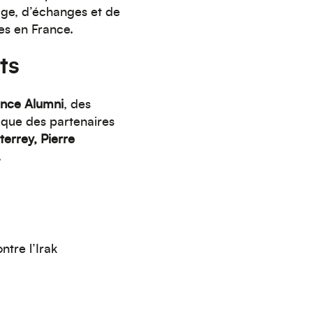
age, d’échanges et de
es en France.
ts
ance Alumni
, des
 que des partenaires
errey, Pierre
.
tre l’Irak