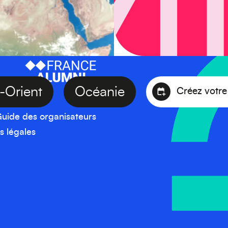
yen-Orient
Océanie
Créez
uide des organisateurs
s légales