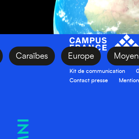
sie
Caraïbes
Europe
Mo
Kit de communication
G
Contact presse
Mention