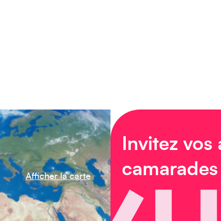
Invitez vos
camarades
Afficher la carte