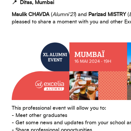
📍
Ditas, Mumbai
Maulik CHAVDA
(
Alumni'21
) and
Parizad MISTRY
(
pleased to share a moment with you and other Exc
This professional event will allow you to:
- Meet other graduates
- Get some news and updates from your school a
- Share professional opportunities