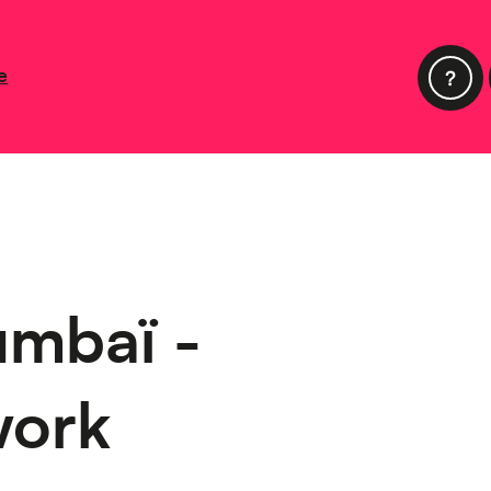
e
mbaï -
work