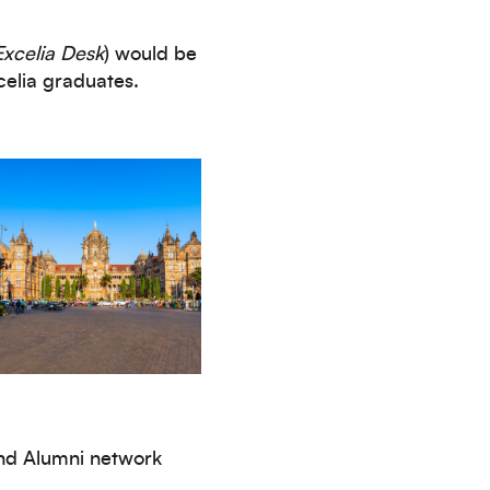
Excelia Desk
)
would be
elia graduates.
nd Alumni network