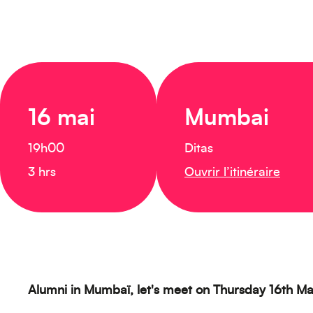
16 mai
Mumbai
19h00
Ditas
3 hrs
Ouvrir l’itinéraire
Alumni in Mumbaï, l
et's meet on Thursday 16th M