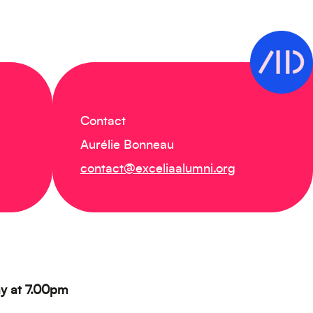
Contact
Aurélie Bonneau
contact@exceliaalumni.org
ay at 7.00pm