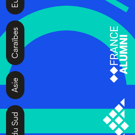
Caraïbes
Asie
Amérique du Sud