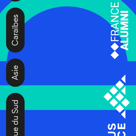
Caraïbes
Asie
Amérique du Sud