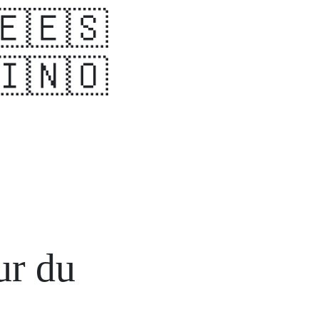
🇪🇪🇸
🇮🇳🇴
ur du
i