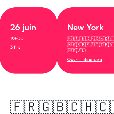
26 juin
New York
19h00
🇫🇷🇬🇧🇨🇭🇨🇦🇩🇪
🇲🇦🇸🇪🇪🇸🇮🇹🇵🇦
3 hrs
🇳🇴🇻🇳
Ouvrir l’itinéraire
🇫🇷🇬🇧🇨🇭🇨