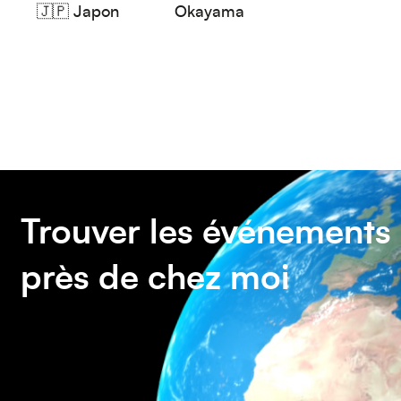
🇯🇵
Japon
Okayama
Trouver les événements
près de chez moi