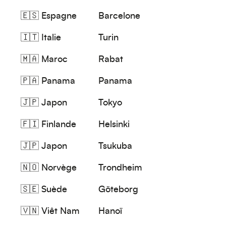
🇪🇸
Espagne
Barcelone
🇮🇹
Italie
Turin
🇲🇦
Maroc
Rabat
🇵🇦
Panama
Panama
🇯🇵
Japon
Tokyo
🇫🇮
Finlande
Helsinki
🇯🇵
Japon
Tsukuba
🇳🇴
Norvège
Trondheim
🇸🇪
Suède
Göteborg
🇻🇳
Viêt Nam
Hanoï