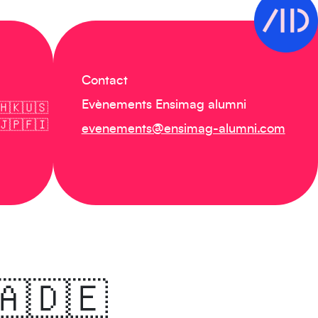
Contact
Evènements Ensimag alumni
🇭🇰🇺🇸
🇯🇵🇫🇮
evenements@ensimag-alumni.com
🇦🇩🇪