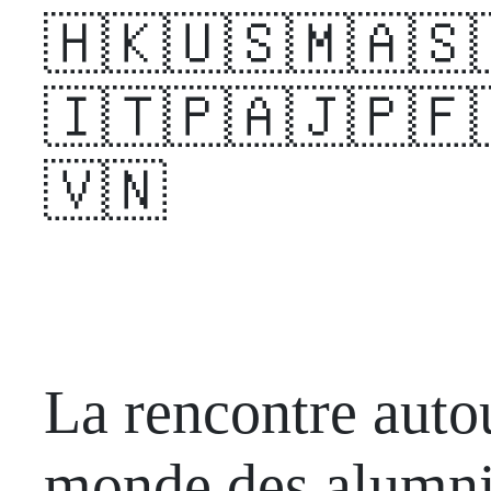
🇭🇰🇺🇸🇲🇦🇸
🇮🇹🇵🇦🇯🇵🇫
🇻🇳
La rencontre auto
monde des alumn