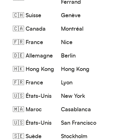
Ferrand
🇨🇭
Suisse
Genève
🇨🇦
Canada
Montréal
🇫🇷
France
Nice
🇩🇪
Allemagne
Berlin
🇭🇰
Hong Kong
Hong Kong
🇫🇷
France
Lyon
🇺🇸
États-Unis
New York
🇲🇦
Maroc
Casablanca
🇺🇸
États-Unis
San Francisco
🇸🇪
Suède
Stockholm