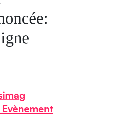
noncée:
ligne
nsimag
- Evènement