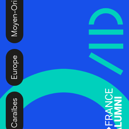
Moyen-Orient
Europe
Caraïbes