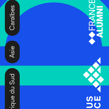
Caraïbes
Asie
Amérique du Sud