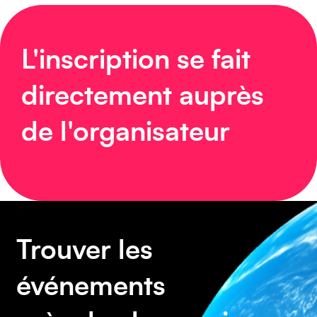
Caraïbes
L'inscription se fait
directement auprès
Asie
de l'organisateur
Amérique du Sud
Trouver les
événements