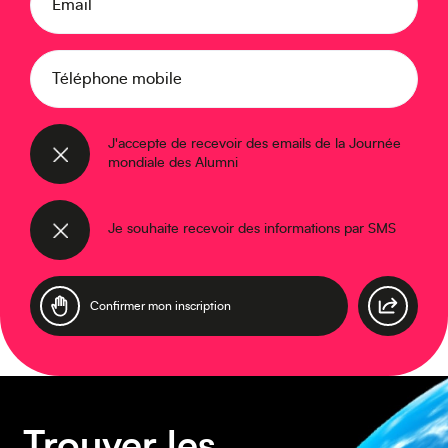
Email
Téléphone mobile
Moyen-Orient
J'accepte de recevoir des emails de la Journée
mondiale des Alumni
Je souhaite recevoir des informations par SMS
Europe
Trouver les