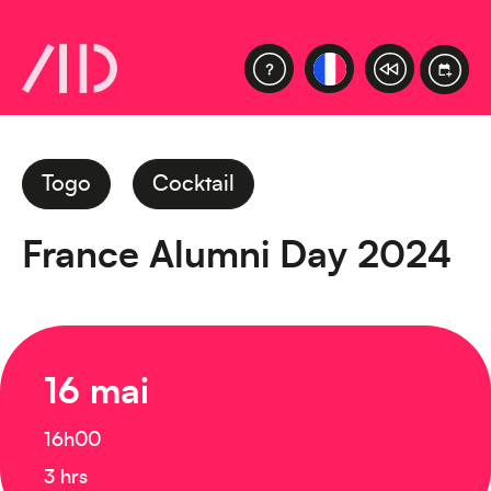
Togo
Cocktail
France Alumni Day 2024
16 mai
16h00
3 hrs