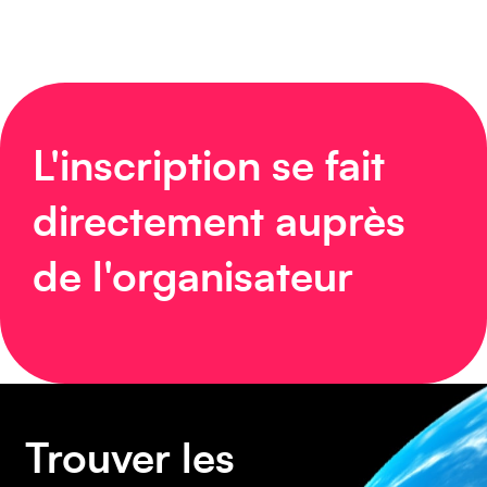
Moyen-Orient
L'inscription se fait
directement auprès
Europe
de l'organisateur
Caraïbes
Trouver les