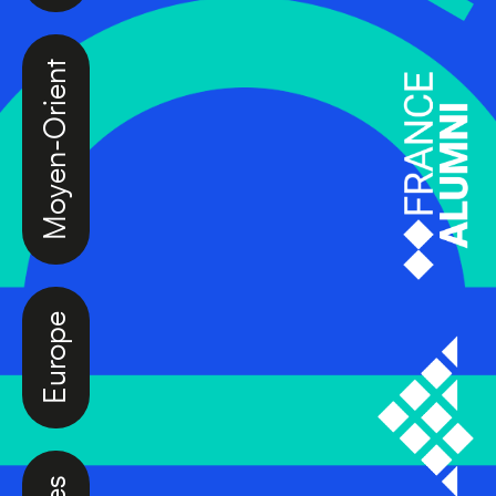
Moyen-Orient
Europe
Caraïbes