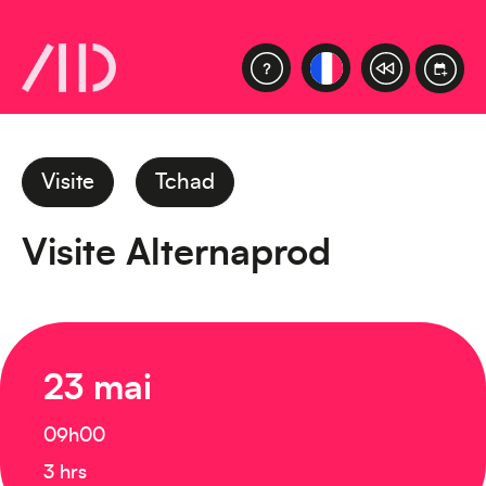
Visite
Tchad
Visite Alternaprod
23 mai
09h00
3 hrs