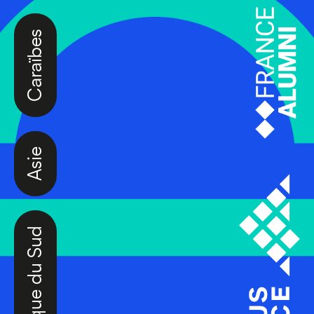
Caraïbes
Asie
Amérique du Sud