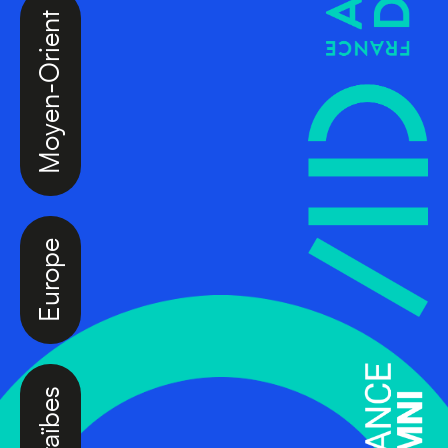
Moyen-Orient
Europe
Caraïbes