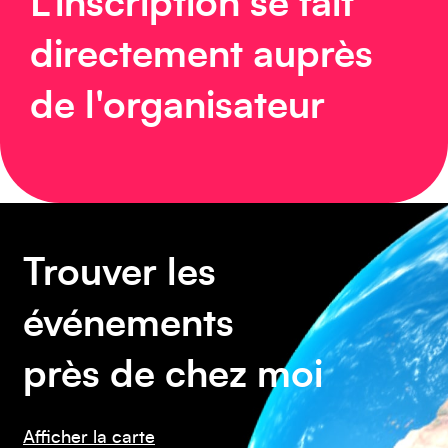
L'inscription se fait
directement auprès
Asie
de l'organisateur
Amérique du Sud
Trouver les
événements
près de chez moi
Afficher la carte