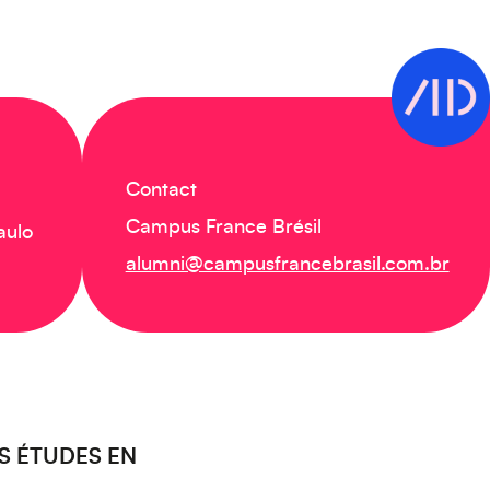
Contact
Campus France Brésil
aulo
alumni@campusfrancebrasil.com.br
S ÉTUDES EN