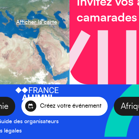
Invitez vos
camarades
Afficher la carte
céanie
Créez votre événement
uide des organisateurs
s légales