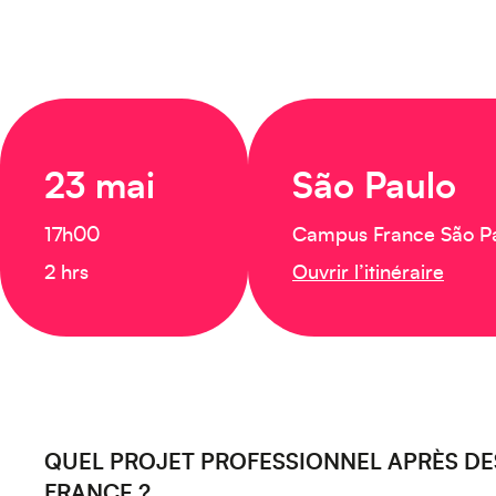
23 mai
São Paulo
17h00
Campus France São P
2 hrs
Ouvrir l’itinéraire
QUEL PROJET PROFESSIONNEL APRÈS DE
FRANCE ?