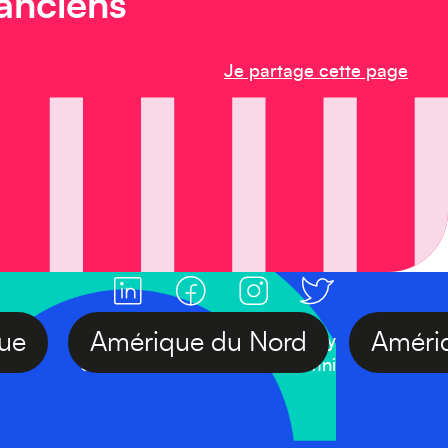
 anciens
Je partage cette page
Afrique
Amérique du Nord
A
#FranceAlumniDay
Suivre l'actualité France Alumni