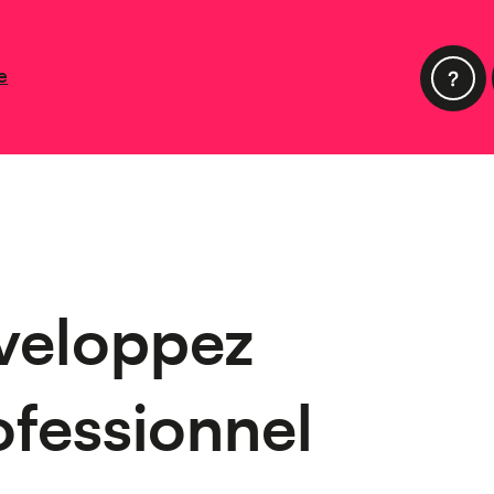
e
veloppez
ofessionnel