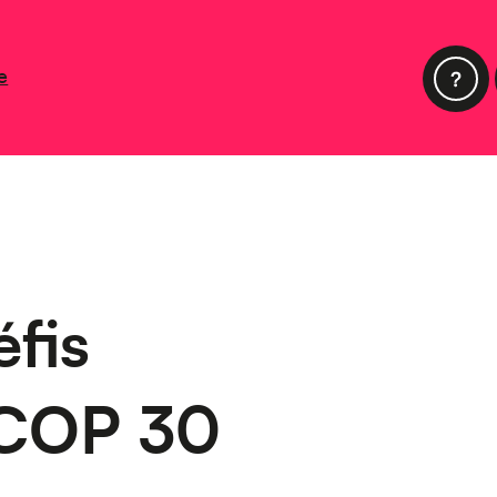
e
fis
 COP 30