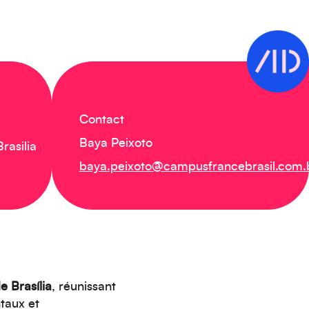
Contact
Baya Peixoto
rasilia
baya.peixoto@campusfrancebrasil.com.
e Brasília
, réunissant
taux et