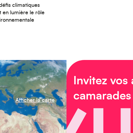
défis climatiques
 en lumière le rôle
vironnementale
Invitez vos
camarades
Afficher la carte