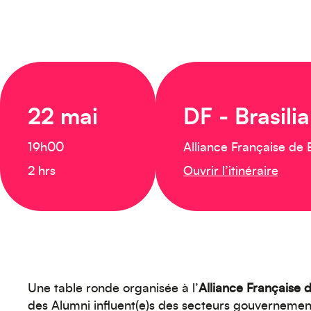
22 mai
DF - Brasilia
19h00
Alliance Française de B
2 hrs
Ouvrir l’itinéraire
Une table ronde organisée à l’
Alliance Française d
des Alumni influent(e)s des secteurs gouvernemen