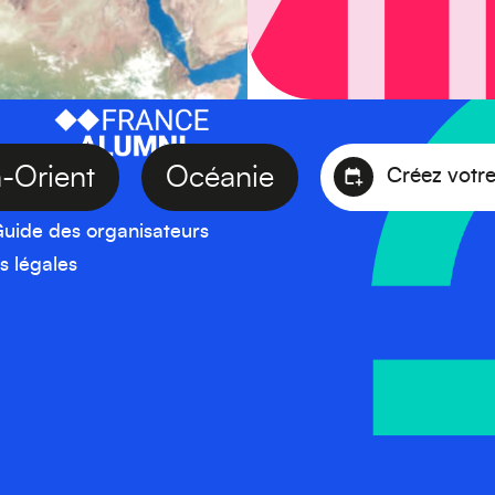
yen-Orient
Océanie
Créez 
uide des organisateurs
s légales