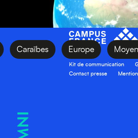
sie
Caraïbes
Europe
Mo
Kit de communication
G
Contact presse
Mention