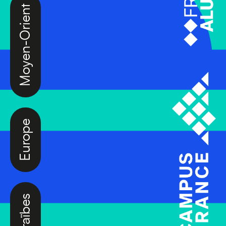
Moyen-Orient
Europe
Caraïbes